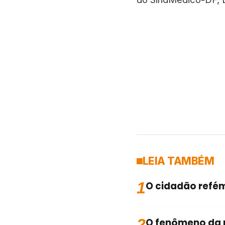
LEIA TAMBÉM
1
O cidadão refé
2
O fenômeno da 