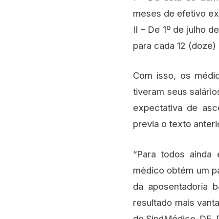
meses de efetivo ex
II – De 1º de julho 
para cada 12 (doze)
Com isso, os médi
tiveram seus salário
expectativa de asc
previa o texto anter
“Para todos ainda 
médico obtém um pat
da aposentadoria b
resultado mais vanta
do SindMédico-DF, D