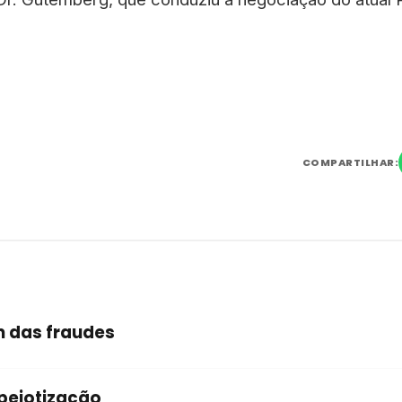
COMPARTILHAR:
m das fraudes
pejotização