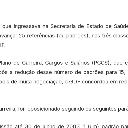
 que ingressava na Secretaria de Estado de Saúde 
avançar 25 referências (ou padrões), nas três class
DF.
lano de Carreira, Cargos e Salários (PCCS), que
ôs a redução desse número de padrões para 15, d
epois de muita negociação, o GDF concordou em redu
rreira, foi reposicionado seguindo os seguintes par
issão até 30 de junho de 2003, 1 (um) padrão par