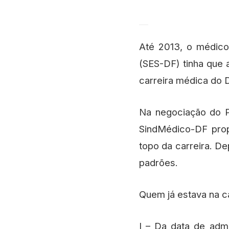
Até 2013, o médico
(SES-DF) tinha que 
carreira médica do 
Na negociação do P
SindMédico-DF prop
topo da carreira. D
padrões.
Quem já estava na ca
I – Da data de adm