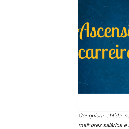
Conquista obtida na negociação do atual PCCS, que entrou em vigor em 2013, garante
melhores salários e