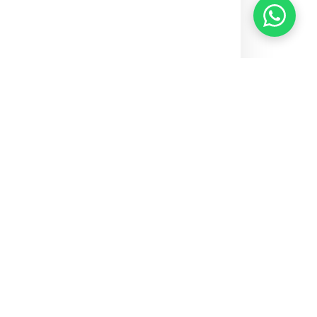
Home
Notícias
Bloco do GDF: entre a fantasia e a distopia