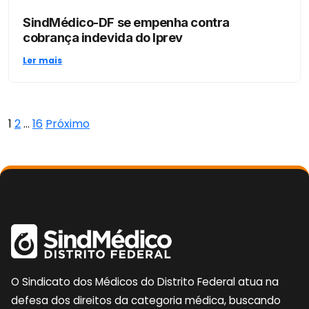
SindMédico-DF se empenha contra
cobrança indevida do Iprev
Ler mais
Paginação
1
2
…
16
Próximo
de
posts
O Sindicato dos Médicos do Distrito Federal atua na
defesa dos direitos da categoria médica, buscando