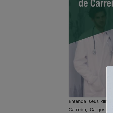
Entenda seus direitos e obrigações como servidor público do Distrito Federal: Plano de
Carreira, Cargos e 