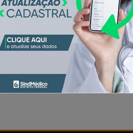
ões; licenças e abonos; horas extras e adicional 
1998.
COMPARTILHAR: