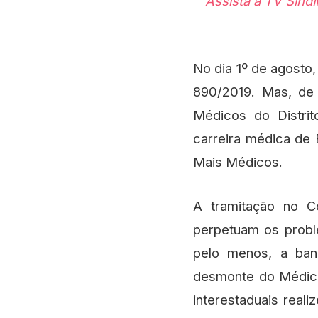
Assista à TV SindMédico e entenda o que está sendo discutido em relação ao projeto do
No dia 1º de agosto,
890/2019. Mas, de
Médicos do Distrit
carreira médica de
Mais Médicos.
A tramitação no C
perpetuam os probl
pelo menos, a ban
desmonte do Médico
interestaduais real