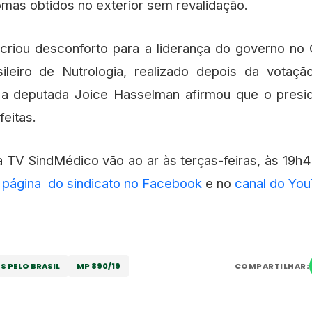
omas obtidos no exterior sem revalidação.
criou desconforto para a liderança do governo no 
leiro de Nutrologia, realizado depois da votação
 a deputada Joice Hasselman afirmou que o presid
eitas.
 TV SindMédico vão ao ar às terças-feiras, às 19h4
a
página do sindicato no Facebook
e no
canal do Yo
S PELO BRASIL
MP 890/19
COMPARTILHAR: