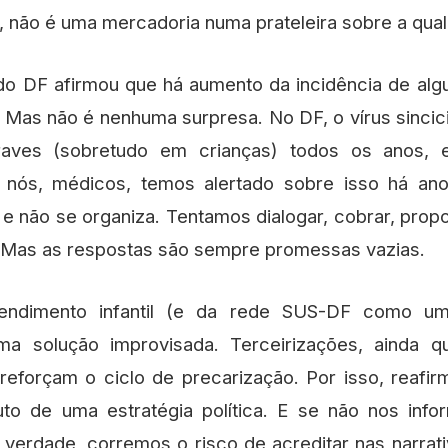
u, não é uma mercadoria numa prateleira sobre a qua
o DF afirmou que há aumento da incidência de algun
 Mas não é nenhuma surpresa. No DF, o vírus sincici
raves (sobretudo em crianças) todos os anos, e
 E nós, médicos, temos alertado sobre isso há a
e não se organiza. Tentamos dialogar, cobrar, prop
. Mas as respostas são sempre promessas vazias.
endimento infantil (e da rede SUS-DF como um
a solução improvisada. Terceirizações, ainda q
eforçam o ciclo de precarização. Por isso, reafir
uto de uma estratégia política. E se não nos inf
 verdade, corremos o risco de acreditar nas narrati