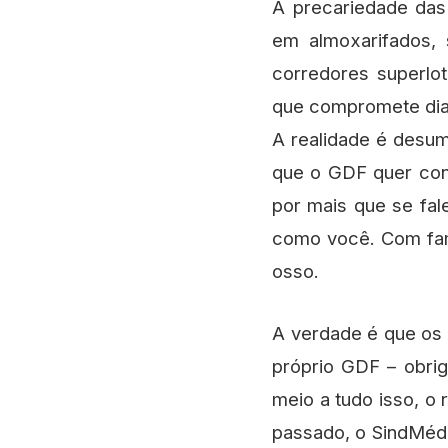
A precariedade das
em almoxarifados, 
corredores superlot
que compromete dia
A realidade é desum
que o GDF quer cont
por mais que se fa
como você. Com fam
osso.
A verdade é que os 
próprio GDF – obri
meio a tudo isso, o 
passado, o SindMédi