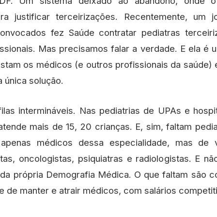
 DF. Um sistema deixado ao abandono, onde o
a justificar terceirizações. Recentemente, um jo
onvocados fez Saúde contratar pediatras terceir
issionais. Mas precisamos falar a verdade. E ela é 
astam os médicos (e outros profissionais da saúde) 
 única solução.
filas intermináveis. Nas pediatrias de UPAs e hospi
ende mais de 15, 20 crianças. E, sim, faltam pedi
o apenas médicos dessa especialidade, mas de vá
stas, oncologistas, psiquiatras e radiologistas. E 
da própria Demografia Médica. O que faltam são co
 de manter e atrair médicos, com salários competit