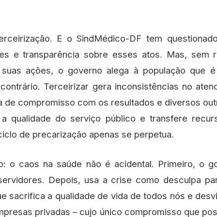
erceirização. E o SindMédico-DF tem questionado 
es e transparência sobre esses atos. Mas, sem r
car suas ações, o governo alega à população que é
ontrário. Terceirizar gera inconsistências no atend
lta de compromisso com os resultados e diversos ou
a qualidade do serviço público e transfere recur
O ciclo de precarização apenas se perpetua.
ivo: o caos na saúde não é acidental. Primeiro, o g
 servidores. Depois, usa a crise como desculpa par
que sacrifica a qualidade de vida de todos nós e desv
 empresas privadas – cujo único compromisso que po