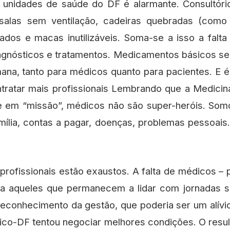
 unidades de saúde do DF é alarmante. Consultóri
salas sem ventilação, cadeiras quebradas (com
ados e macas inutilizáveis. Soma-se a isso a falt
gnósticos e tratamentos. Medicamentos básicos sem
ana, tanto para médicos quanto para pacientes. E 
ratar mais profissionais Lembrando que a Medicin
le em “missão”, médicos não são super-heróis. So
ília, contas a pagar, doenças, problemas pessoai
profissionais estão exaustos. A falta de médicos – 
ga aqueles que permanecem a lidar com jornadas 
reconhecimento da gestão, que poderia ser um alívi
co-DF tentou negociar melhores condições. O resu