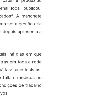
 caos é produzido
rnal local publicou:
izados”. A manchete
uma só: a gestão cria
e depois apresenta a
tais, há dias em que
atras em toda a rede
rias: anestesistas,
não faltam médicos no
ndições de trabalho
ivos.