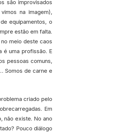
os são improvisados
o vimos na imagem),
a de equipamentos, o
pre estão em falta.
é no meio deste caos
a é uma profissão. E
mos pessoas comuns,
s… Somos de carne e
problema criado pelo
sobrecarregadas. Em
o, não existe. No ano
ltado? Pouco diálogo