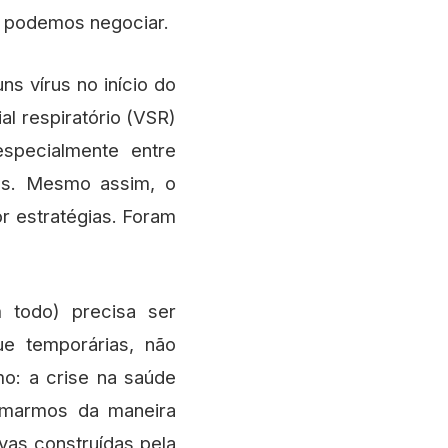
l podemos negociar.
s vírus no início do
al respiratório (VSR)
specialmente entre
nos. Mesmo assim, o
or estratégias. Foram
 todo) precisa ser
ue temporárias, não
mo: a crise na saúde
ormarmos da maneira
vas construídas pela