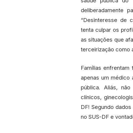
saúde pública do
deliberadamente par
“Desinteresse de c
tenta culpar os prof
as situações que af
terceirização como a
Famílias enfrentam 
apenas um médico at
pública. Aliás, nã
clínicos, ginecologi
DF! Segundo dados 
no SUS-DF e vontade