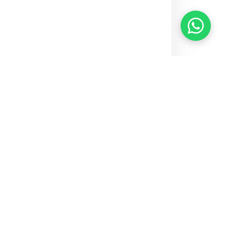
Home
Sem categoria
Iges-DF é cobrado por comunicação de acidente de
trabalho