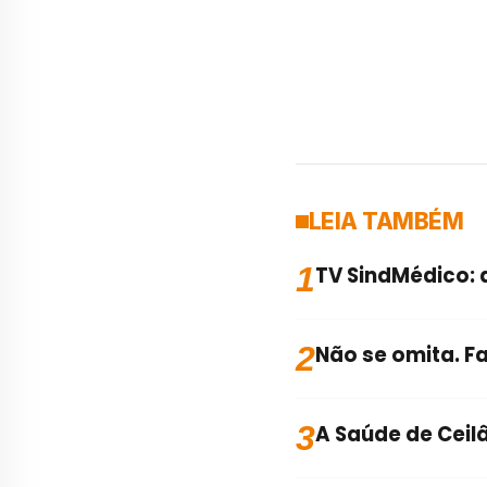
LEIA TAMBÉM
1
TV SindMédico: 
2
Não se omita. F
3
A Saúde de Ceil