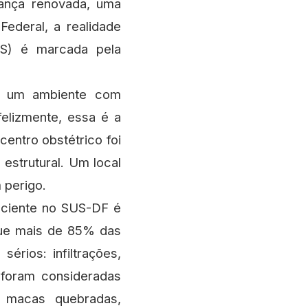
rança renovada, uma
Federal, a realidade
US) é marcada pela
m um ambiente com
felizmente, essa é a
centro obstétrico foi
 estrutural. Um local
 perigo.
paciente no SUS-DF é
que mais de 85% das
rios: infiltrações,
 foram consideradas
m macas quebradas,