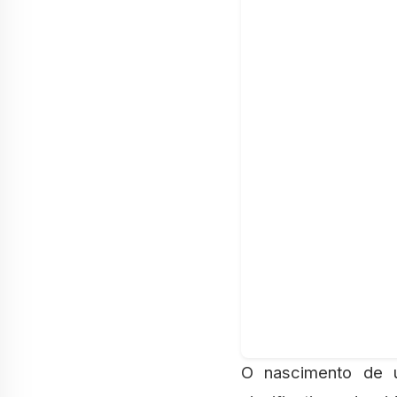
O nascimento de uma pessoa é, sem dúvida, um dos momentos mais simbólicos e