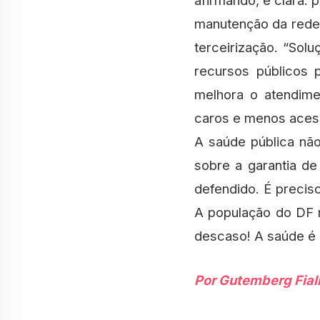
afirmando, é clara: 
manutenção da rede p
terceirização. “Sol
recursos públicos 
melhora o atendime
caros e menos acess
A saúde pública nã
sobre a garantia de
defendido. É precis
A população do DF m
descaso! A saúde é 
Por Gutemberg Fial