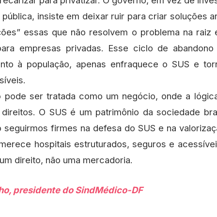
precarizar para privatizar. O governo, em vez de inve
ública, insiste em deixar ruir para criar soluções ar
uções” essas que não resolvem o problema na raiz
para empresas privadas. Esse ciclo de abandono 
nto à população, apenas enfraquece o SUS e tor
íveis.
o pode ser tratada como um negócio, onde a lógica
 direitos. O SUS é um patrimônio da sociedade bras
o seguirmos firmes na defesa do SUS e na valorizaç
erece hospitais estruturados, seguros e acessíve
um direito, não uma mercadoria.
ho, presidente do SindMédico-DF