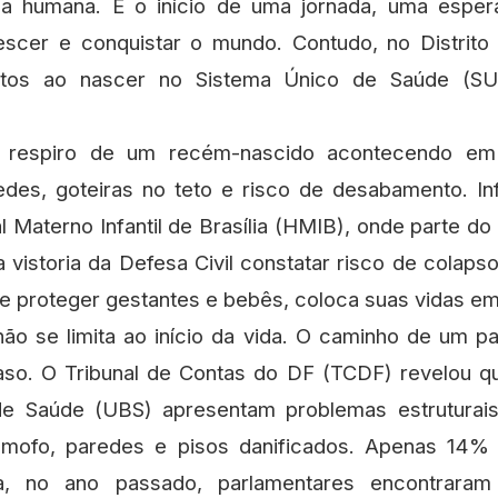
vida humana. É o início de uma jornada, uma espe
scer e conquistar o mundo. Contudo, no Distrito 
itos ao nascer no Sistema Único de Saúde (S
ro respiro de um recém-nascido acontecendo e
des, goteiras no teto e risco de desabamento. In
l Materno Infantil de Brasília (HMIB), onde parte do 
 vistoria da Defesa Civil constatar risco de colapso
 e proteger gestantes e bebês, coloca suas vidas em
não se limita ao início da vida. O caminho de um 
so. O Tribunal de Contas do DF (TCDF) revelou 
e Saúde (UBS) apresentam problemas estruturais sé
 mofo, paredes e pisos danificados. Apenas 14%
a, no ano passado, parlamentares encontrara