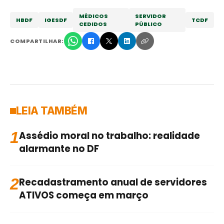
MÉDICOS
SERVIDOR
HBDF
IGESDF
TCDF
CEDIDOS
PÚBLICO
COMPARTILHAR:
LEIA TAMBÉM
1
Assédio moral no trabalho: realidade
alarmante no DF
2
Recadastramento anual de servidores
ATIVOS começa em março