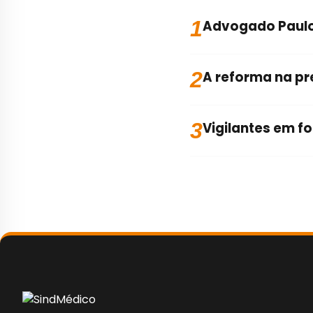
1
Advogado Paulo
2
A reforma na pr
3
Vigilantes em f