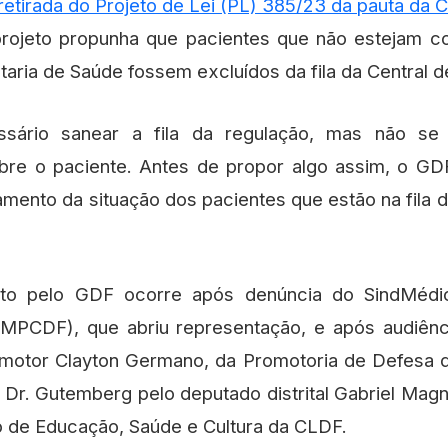
retirada do Projeto de Lei (PL) 385/23 da pauta da 
rojeto propunha que pacientes que não estejam c
taria de Saúde fossem excluídos da fila da Central 
ssário sanear a fila da regulação, mas não se
obre o paciente. Antes de propor algo assim, o GD
ento da situação dos pacientes que estão na fila d
eto pelo GDF ocorre após denúncia do SindMédi
(MPCDF), que abriu representação, e após audiênc
omotor Clayton Germano, da Promotoria de Defesa
o Dr. Gutemberg pelo deputado distrital Gabriel Magn
 de Educação, Saúde e Cultura da CLDF.