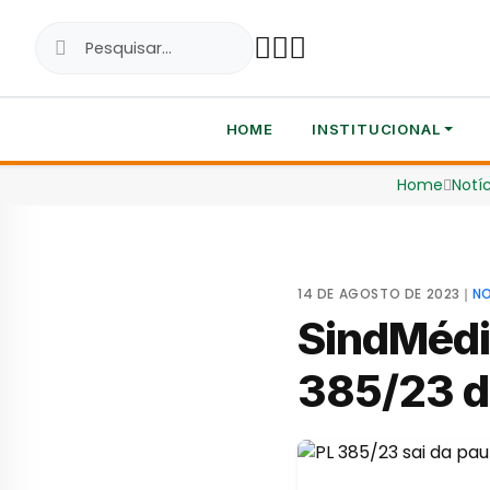
HOME
INSTITUCIONAL
Home
Notíc
14 DE AGOSTO DE 2023
❘
NO
SindMédi
385/23 d