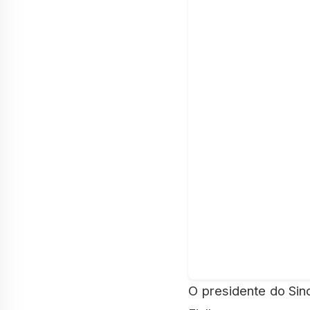
O presidente do Sindicato dos Médicos do Distrito Federal (SindMédico-DF), Dr. Gutemberg