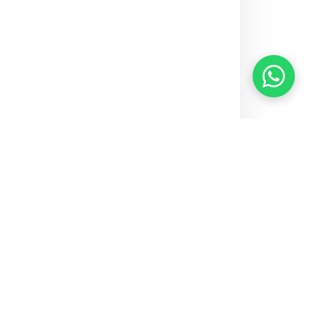
Home
Notícias
SES-DF cogita fechar a pediatria do Hospital de