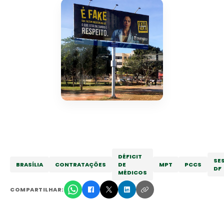
DÉFICIT
SE
BRASÍLIA
CONTRATAÇÕES
DE
MPT
PCCS
DF
MÉDICOS
COMPARTILHAR: