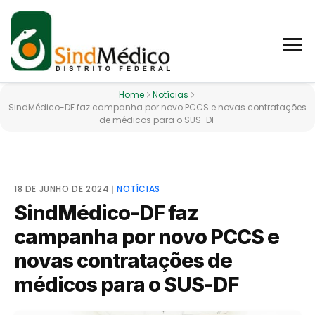
Home
Notícias
­­SindMédico-DF faz campanha por novo PCCS e novas contratações
de médicos para o SUS-DF
18 DE JUNHO DE 2024
❘
NOTÍCIAS
­­SindMédico-DF faz
campanha por novo PCCS e
novas contratações de
médicos para o SUS-DF