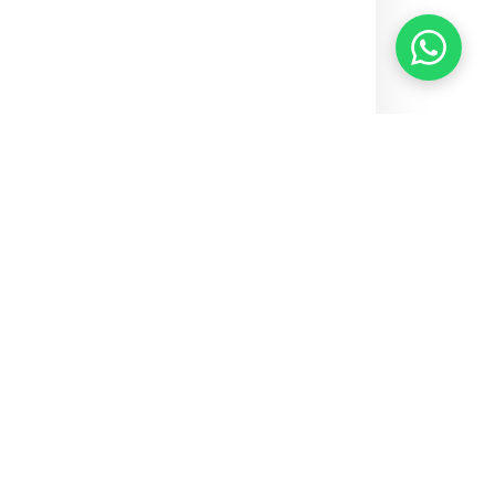
Home
Notícias
SindMédico-DF pede ao CRM-DF interdição ética no
HRG