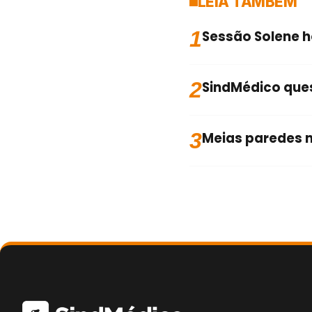
LEIA TAMBÉM
1
Sessão Solene 
2
SindMédico que
3
Meias paredes 