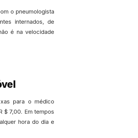
 com o pneumologista
ntes internados, de
não é na velocidade
óvel
axas para o médico
 R $ 7,00. Em tempos
lquer hora do dia e